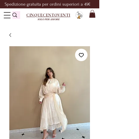
Spedizione gratuita per ordini superiori a 49€
CINQUECENTOVENTI
SOLO PER AMORE