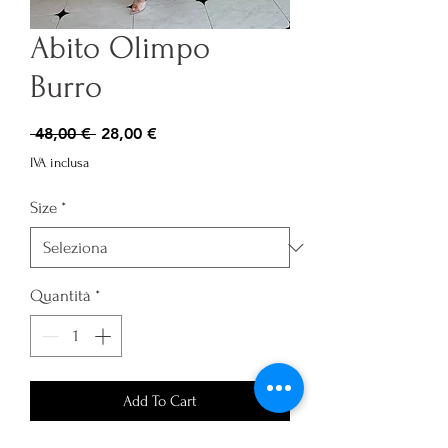
Abito Olimpo
Burro
Prezzo
Prezzo
 48,00 € 
28,00 €
regolare
scontato
IVA inclusa
Size
*
Quantità
*
Add To Cart